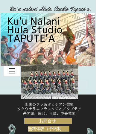
Ku'u nalani Hula Studio Tapute′a.
湘南のフラ＆タヒチアン教室
ククウナラニフラスタジオ／タプテア
​茅ケ崎、藤沢、平塚、中央林間
お問合せ
無料体験（予約制）はこちら