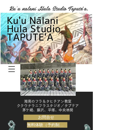
Ku'u nalani Hula Studio Tapute′a.
湘南のフラ＆タヒチアン教室
ククウナラニフラスタジオ／タプテア
​茅ケ崎、藤沢、平塚、中央林間
お問合せ
無料体験（予約制）はこちら