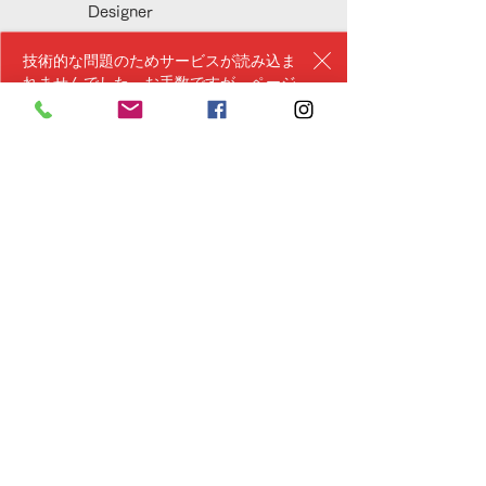
Designer
技術的な問題のためサービスが読み込ま
れませんでした。お手数ですが、ページ
を再読み込みしてもう一度お試しくださ
い。
パーティーにぜひ
For the best ice cream!
テキストの例です。ここをクリックして「テキ
ストを編集」を選択するか、ここをダブルクリ
ックしてテキストを編集してください。文字の
色やフォントなどを変更することもできます。
作成したテキストは、ドラッグ & ドロップで自
由に移動できます。ホームページを紹介した
り、自己紹介テキストを入力しましょう。
;